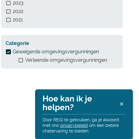
2023
2022
2021
Categorie
Geweigerde omgevingsvergunningen
Verleende omgevingsvergunningen
Hoe kan ik je
Re
helpen?
Altij
onli
Door REGI te gebruiken, ga je akkoord
met ons
privacybeleid
om een betere
chatervaring te bieden.
Hall