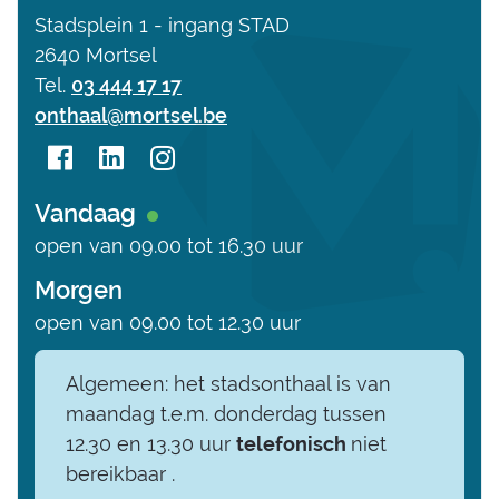
Adres
Stadsplein 1 - ingang STAD
,
2640
Mortsel
Tel.
03 444 17 17
E-
onthaal
@
mortsel.be
mail
Facebook
Linkedin
Instagram
Vandaag
Stadsonthaal
Stadsonthaal
Stadsonthaal
Nu
open van
09.00
tot
16.30
uur
open
Morgen
open van
09.00
tot
12.30
uur
Algemeen: het stadsonthaal is van
maandag t.e.m. donderdag tussen
12.30 en 13.30 uur
telefonisch
niet
bereikbaar .