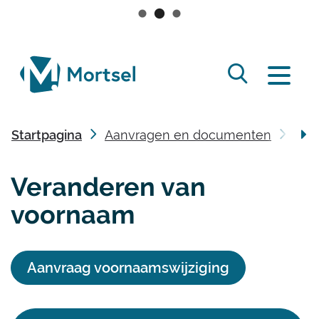
Naar
inhoud
lokaal
Zoek
bestuur
Menu
tonen
Mortsel
/
Startpagina
Aanvragen en documenten
Iden
verbergen
scro
Veranderen van
naa
voornaam
link
Aanvraag voornaamswijziging