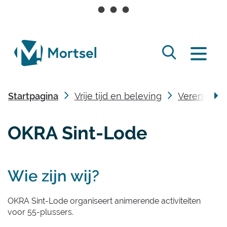
Naar
inhoud
lokaal
Zoek
bestuur
Menu
tonen
Mortsel
/
Startpagina
Vrije tijd en beleving
Vereniging
verbergen
scro
OKRA Sint-Lode
naa
link
Inhoud
Wie zijn wij?
OKRA Sint-Lode organiseert animerende activiteiten
voor 55-plussers.