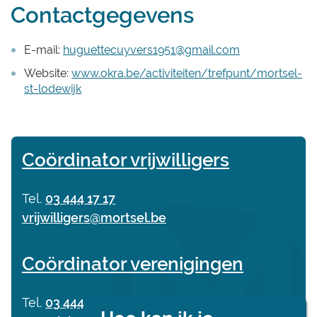
Contactgegevens
E-mail:
huguettecuyvers1951@gmail.com
Website:
www.okra.be/activiteiten/trefpunt/mortsel-
st-lodewijk
Contact
Coördinator vrijwilligers
Tel.
03 444 17 17
E-
vrijwilligers
@
mortsel.be
mail
Coördinator verenigingen
Tel.
03 444 17 75