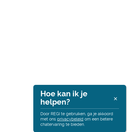
Hoe kan ik je
Re
helpen?
Altij
onli
Door REGI te gebruiken, ga je akkoord
met ons
privacybeleid
om een betere
chatervaring te bieden.
Hall