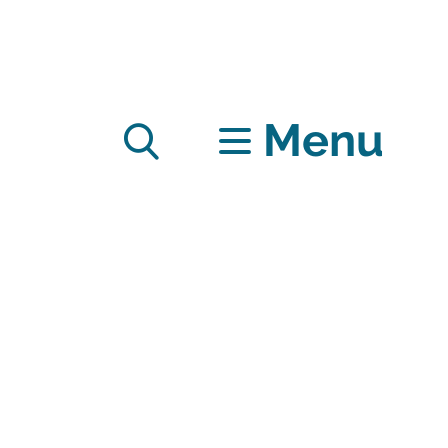
Menu
Zoek
tonen
/
RSS
verbergen