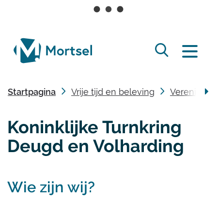
Naar
inhoud
lokaal
Zoek
bestuur
Menu
tonen
Mortsel
/
Startpagina
Vrije tijd en beleving
Vereniging
verbergen
scro
Koninklijke Turnkring
naa
Deugd en Volharding
link
Inhoud
Wie zijn wij?