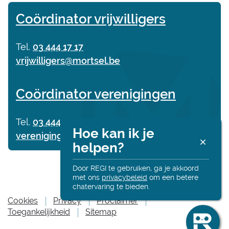
Contact
Coördinator vrijwilligers
Tel.
03 444 17 17
E-
vrijwilligers
@
mortsel.be
mail
Coördinator verenigingen
Tel.
03 444 17 75
Hoe kan ik je
E-
verenigingen
@
mortsel.be
R
helpen?
mail
Alt
onl
Door REGI te gebruiken, ga je akkoord
met ons
privacybeleid
om een betere
chatervaring te bieden.
Ha
Cookies
Privacy
Proclaimer
Ik
Toegankelijkheid
Sitemap
be
Re