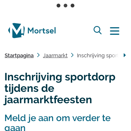
Naar
inhoud
lokaal
Zoek
bestuur
Menu
tonen
Mortsel
/
Startpagina
Jaarmarkt
Inschrijving sportdorp
verbergen
scro
Inschrijving sportdorp
naa
tijdens de
link
jaarmarktfeesten
Meld je aan om verder te
gaan