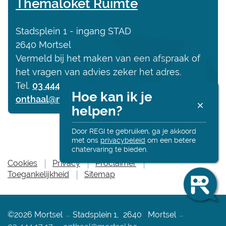
Contact
Themaloket Ruimte
Adres
Stadsplein 1 - ingang STAD
,
2640
Mortsel
Vermeld bij het maken van een afspraak of
het vragen van advies zeker het adres.
Tel.
03 444 17 17
Hoe kan ik je
E-
onthaal
@
mortsel.be
R
helpen?
mail
Alt
onl
Door REGI te gebruiken, ga je akkoord
met ons
privacybeleid
om een betere
chatervaring te bieden.
Ha
Cookies
Privacy
Proclaimer
Ik
Toegankelijkheid
Sitemap
be
Re
en
ik
Adres
Tel.
©2026
Mortsel
Stadsplein 1
,
2640
Mortsel
he
je