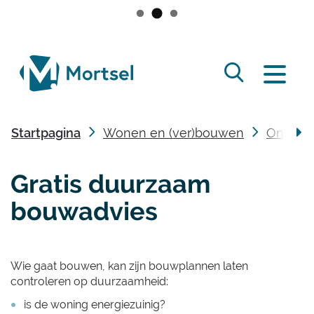
Naar
inhoud
lokaal
Zoek
bestuur
Menu
tonen
Mortsel
/
Startpagina
Wonen en (ver)bouwen
Onderst
verbergen
scro
Gratis duurzaam
naa
bouwadvies
link
Inhoud
Wie gaat bouwen, kan zijn bouwplannen laten
controleren op duurzaamheid:
is de woning energiezuinig?