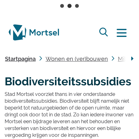
Naar
inhoud
lokaal
Zoek
bestuur
Menu
tonen
Mortsel
/
Startpagina
Wonen en (ver)bouwen
Milieu &
verbergen
scro
Biodiversiteitssubsidies
naa
Stad Mortsel voorziet thans in vier onderstaande
link
biodiversiteitssubsidies. Biodiversiteit blijft namelijk niet
beperkt tot natuurgebieden of de open ruimte, maar
dringt ook door tot in de stad. Zo kan iedere inwoner van
Mortsel een bijdrage leveren aan het behouden en
versterken van biodiversiteit en hiervoor een billijke
vergoeding krijgen voor de inspanningen.