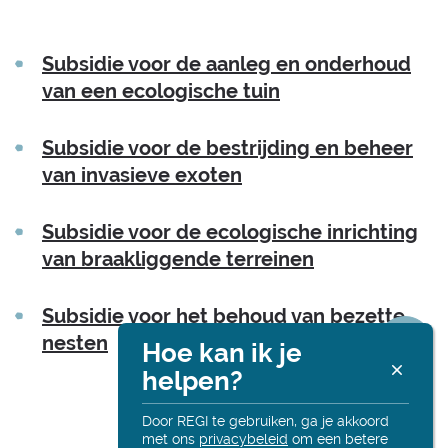
Thema's
Subsidie voor de aanleg en onderhoud
van een ecologische tuin
Subsidie voor de bestrijding en beheer
van invasieve exoten
Subsidie voor de ecologische inrichting
van braakliggende terreinen
Subsidie voor het behoud van bezette
nesten
Hoe kan ik je
R
helpen?
Deel
Alt
onl
Door REGI te gebruiken, ga je akkoord
met ons
privacybeleid
om een betere