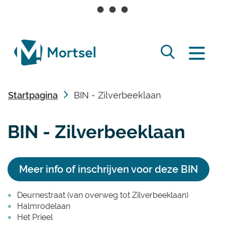
Naar
inhoud
lokaal
Zoek
bestuur
Menu
tonen
Mortsel
/
Startpagina
BIN - Zilverbeeklaan
verbergen
BIN - Zilverbeeklaan
Meer info of inschrijven voor deze BIN
Deurnestraat (van overweg tot Zilverbeeklaan)
Halmrodelaan
Het Prieel