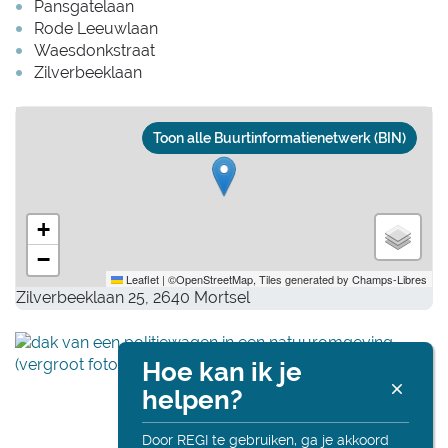
Pansgatelaan
Rode Leeuwlaan
Waesdonkstraat
Zilverbeeklaan
Stratenplan
Toon alle Buurtinformatienetwerk (BIN)
+
−
Leaflet
|
©
OpenStreetMap
, Tiles generated by
Champs-Libres
Zilverbeeklaan 25, 2640 Mortsel
Hoe kan ik je
R
helpen?
Alt
onl
Door REGI te gebruiken, ga je akkoord