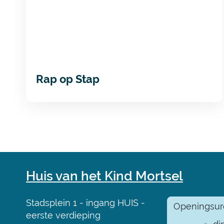
Rap op Stap
Contact
Huis van het Kind Mortsel
Adres
Stadsplein 1 - ingang HUIS -
Openingsure
eerste verdieping