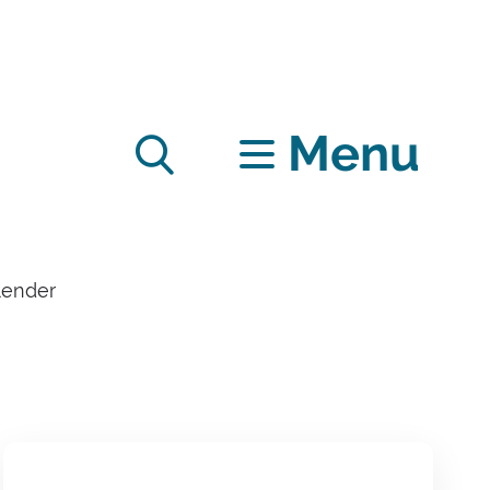
Menu
Zoek
alender
tonen
/
verbergen