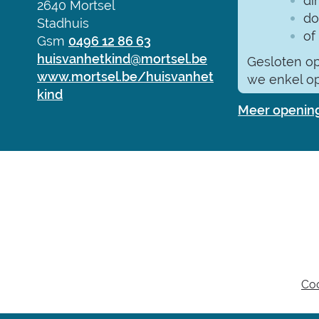
di
,
2640
Mortsel
do
Stadhuis
of
Gsm
0496 12 86 63
E-
huisvanhetkind
@
mortsel.be
Gesloten op
mail
Website
www.mortsel.be/huisvanhet
we enkel op
kind
Meer openin
Co