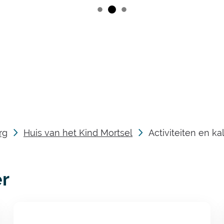
Naar
inhoud
rg
Huis van het Kind Mortsel
Activiteiten en k
er