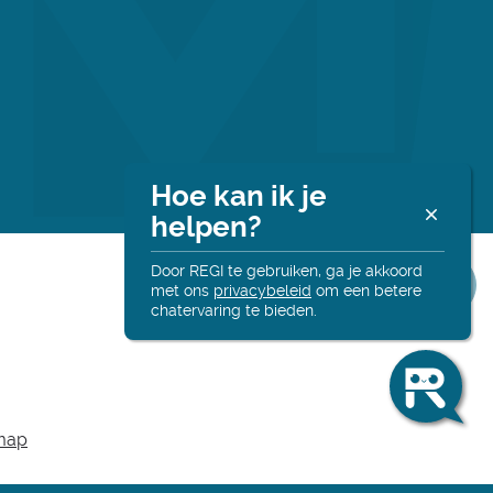
Hoe kan ik je
Re
helpen?
Altij
onli
Door REGI te gebruiken, ga je akkoord
met ons
privacybeleid
om een betere
chatervaring te bieden.
Hall
Deel
Ik
ben
Reg
deze
en
ik
map
hel
pagin
je