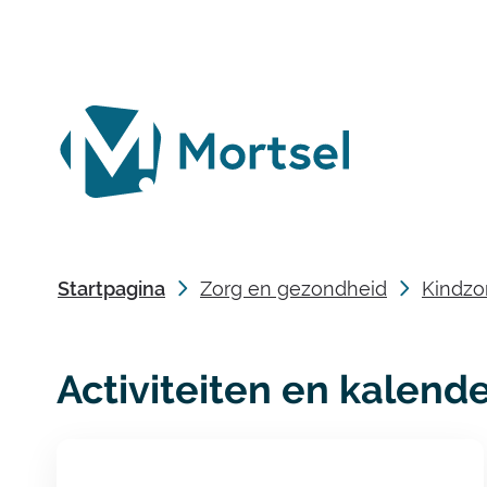
lokaal
bestuur
Mortsel
Startpagina
Zorg en gezondheid
Kindzo
Activiteiten en kalend
A