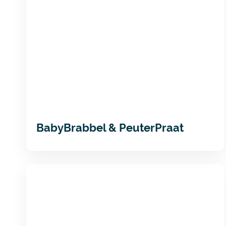
tot
Z
BabyBrabbel & PeuterPraat