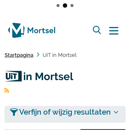
Naar
Ga
inhoud
naar
lokaal
verfijn
of
Zoek
bestuur
Menu
wijzig
tonen
resultaten
Mortsel
/
.
Startpagina
UiT in Mortsel
verbergen
in Mortsel
UiT
Rss
activiteiten
Verfijn of wijzig resultaten