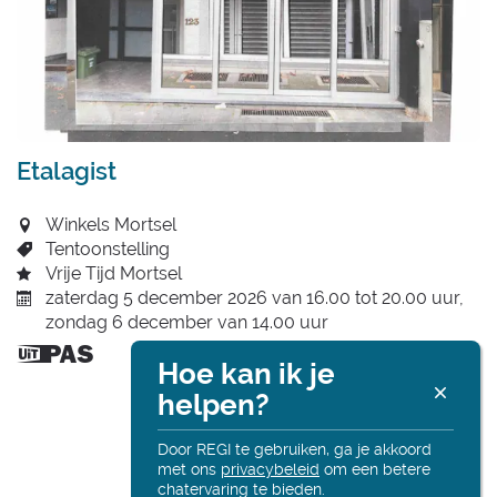
Etalagist
Winkels Mortsel
Tentoonstelling
Vrije Tijd Mortsel
zaterdag 5 december 2026
van
16.00
tot
20.00
uur
zondag 6 december
van
14.00
uur
Dit is
Hoe kan ik je
een
R
helpen?
UiTPAS
activiteit.
Alt
onl
Door REGI te gebruiken, ga je akkoord
met ons
privacybeleid
om een betere
chatervaring te bieden.