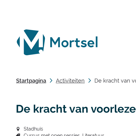
lokaal
bestuur
Mortsel
Startpagina
Activiteiten
De kracht van vo
De kracht van voorlezen
Stadhuis
Cursus met open sessies
Literatuur