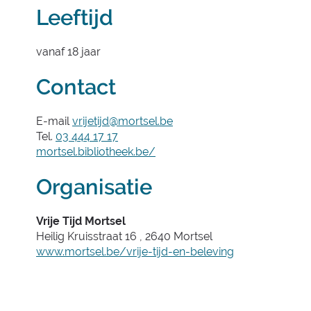
Leeftijd
vanaf
18
jaar
Contact
E-
vrijetijd
@
mortsel.be
mail
Tel.
03 444 17 17
Website
mortsel.bibliotheek.be/
Organisatie
Vrije Tijd Mortsel
Heilig Kruisstraat 16
,
2640
Mortsel
Website
www.mortsel.be/vrije-tijd-en-beleving