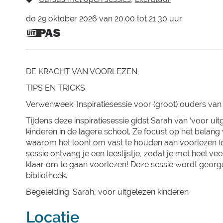
do
29 oktober 2026
van
20.00
tot
21.30
uur
Dit is
een
UiTPAS
activiteit.
DE KRACHT VAN VOORLEZEN,
TIPS EN TRICKS
Verwenweek: Inspiratiesessie voor (groot) ouders va
Tijdens deze inspiratiesessie gidst Sarah van ‘voor u
kinderen in de lagere school. Ze focust op het belang
waarom het loont om vast te houden aan voorlezen (ook 
sessie ontvang je een leeslijstje, zodat je met heel v
klaar om te gaan voorlezen! Deze sessie wordt georg
bibliotheek.
Begeleiding: Sarah, voor uitgelezen kinderen
Locatie