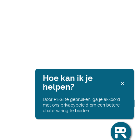
Hoe kan ik je
Re
helpen?
Altij
onli
Door REGI te gebruiken, ga je akkoord
met ons
privacybeleid
om een betere
chatervaring te bieden.
Hall
Deel
Ik
ben
Reg
deze
en