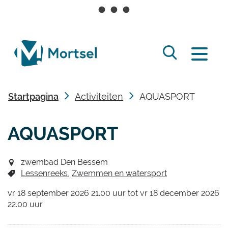
Naar
inhoud
lokaal
Zoek
bestuur
Menu
tonen
Mortsel
/
Startpagina
Activiteiten
AQUASPORT
verbergen
AQUASPORT
zwembad Den Bessem
Lessenreeks
Zwemmen en watersport
vr
18 september 2026
21.00
uur
tot
vr
18 december 2026
22.00
uur