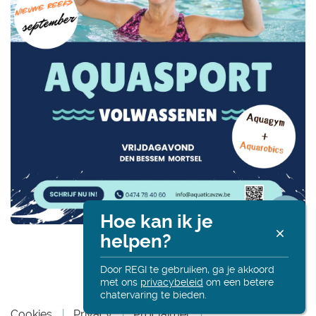
Hoe kan ik je
R
helpen?
Deel
Alt
onl
Door REGI te gebruiken, ga je akkoord
met ons
privacybeleid
om een betere
deze
chatervaring te bieden.
Ha
Cookies
Privacy
Proclaimer