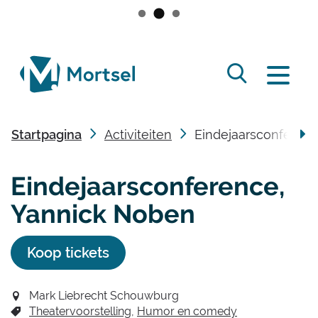
Naar
inhoud
lokaal
Zoek
bestuur
Menu
tonen
Mortsel
/
Startpagina
Activiteiten
Eindejaarsconferen
verbergen
scro
Eindejaarsconference,
naa
Yannick Noben
link
Koop tickets
Mark Liebrecht Schouwburg
Theatervoorstelling
Humor en comedy