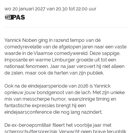
wo
20 januari 2027
van
20.30
tot
22.00
uur
Dit is
een
UiTPAS
activiteit.
Yannick Noben ging in razend tempo van dé
comedyrevelatie van de afgelopen jaren naar een vaste
waarde in de Vlaamse comedywereld. Deze sappige,
imposante en warme Limburger groeide uit tot een
nationaal fenomeen. Jaar na jaar verovert hij niet alleen
de zalen, maar ook de harten van zijn publiek.
Ook na de eindejaarsperiode van 2026 is Yannick
opnieuw jouw bondgenoot van de lach. Met zijn unieke
mix van messcherpe humor, waanzinnige timing en
fantastische expressies brengt hij een
eindejaarsconference die nog lang nazindert.
De ex-beroepsmilitair fileert het voorbije jaar met
scherpschuttersprecisie. Verwacht geen brave terugblik,