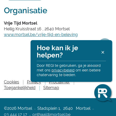
Organisatie
Vrije Tijd Mortsel
Heilig Kruisstraat 16
,
2640
Mortsel
Website
www.mortsel.be/vrije-tijd-en-beleving
Copyright Holder
Hoe kan ik je
R
helpen?
Deel
Alt
onl
Door REGI te gebruiken, ga je akkoord
met ons
privacybeleid
om een betere
deze
chatervaring te bieden.
Ha
Cookies
Privacy
Proclaimer
Ik
Toegankelijkheid
Sitemap
pagin
be
Re
en
ik
Adres
Tel.
©2026
Mortsel
Stadsplein 1
,
2640
Mortsel
he
je
E-
03 444 17 17
onthaal
@
mortsel.be