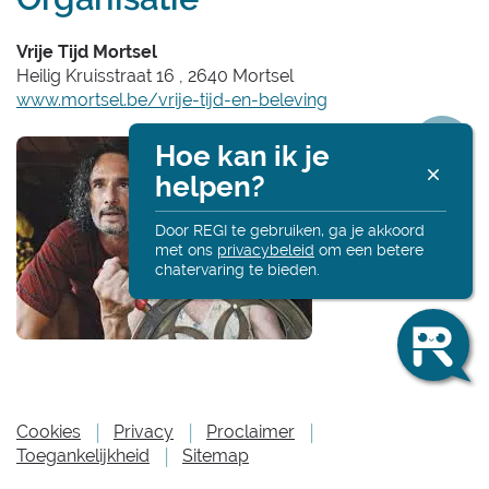
Vrije Tijd Mortsel
Heilig Kruisstraat 16
,
2640
Mortsel
Website
www.mortsel.be/vrije-tijd-en-beleving
Copyright Holder
Hoe kan ik je
R
helpen?
Deel
Alt
onl
Door REGI te gebruiken, ga je akkoord
met ons
privacybeleid
om een betere
deze
chatervaring te bieden.
Ha
Ik
pagin
be
Re
en
ik
he
Cookies
Privacy
Proclaimer
je
Toegankelijkheid
Sitemap
gr
m