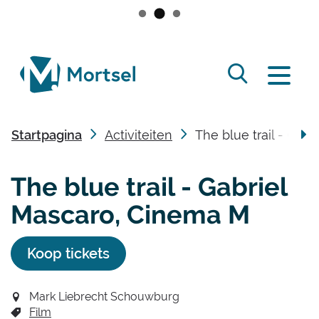
Naar
inhoud
lokaal
Zoek
bestuur
Menu
tonen
Mortsel
/
Startpagina
Activiteiten
The blue trail - Gab
verbergen
scro
The blue trail - Gabriel
naa
Mascaro, Cinema M
link
Koop tickets
Mark Liebrecht Schouwburg
Film