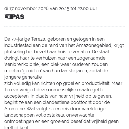
di
17 november 2026
van
20.15
tot
22.00
uur
Dit is
een
UiTPAS
activiteit.
De 77-jarige Tereza, geboren en getogen in een
industriestad aan de rand van het Amazonegebied, krijgt
plotseling het bevel haar huis te verlaten. De staat
dwingt haar te verhuizen naar een zogenaamde
‘seniorenkolonie’, een plek waar ouderen zouden
moeten ‘genieten’ van hun laatste jaren, zodat de
jongere generatie
zich volledig kan richten op groei en productiviteit. Maar
Tereza weigert deze onmenselijke maatregel te
accepteren. In plaats van haar vrijheid op te geven,
begint ze aan een clandestiene boottocht door de
Amazone. Wat volgt is een reis door weelderige
landschappen vol obstakels, onverwachte
ontmoetingen en een groeiend besef dat vrijheid geen
leeftijd kent.