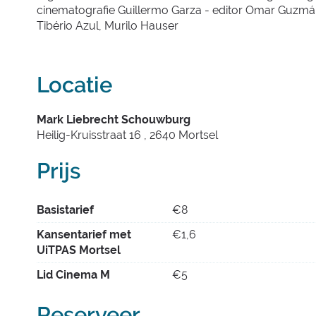
cinematografie Guillermo Garza - editor Omar Guzmán
Tibério Azul, Murilo Hauser
Locatie
Mark Liebrecht Schouwburg
Heilig-Kruisstraat 16
,
2640
Mortsel
Prijs
Basistarief
€
8
Kansentarief met
€
1,6
UiTPAS Mortsel
Lid Cinema M
€
5
Reserveer