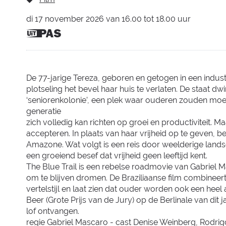
di
17 november 2026
van
16.00
tot
18.00
uur
Dit is
een
UiTPAS
activiteit.
De 77-jarige Tereza, geboren en getogen in een indus
plotseling het bevel haar huis te verlaten. De staat 
‘seniorenkolonie’, een plek waar ouderen zouden moete
generatie
zich volledig kan richten op groei en productiviteit. 
accepteren. In plaats van haar vrijheid op te geven, 
Amazone. Wat volgt is een reis door weelderige lan
een groeiend besef dat vrijheid geen leeftijd kent.
The Blue Trail is een rebelse roadmovie van Gabriel 
om te blijven dromen. De Braziliaanse film combineert 
vertelstijl en laat zien dat ouder worden ook een heel
Beer (Grote Prijs van de Jury) op de Berlinale van dit 
lof ontvangen.
regie Gabriel Mascaro - cast Denise Weinberg, Rodri