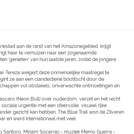
triestad aan de rand van het Amazonegebied, krijgt
dwingt haar te verhuizen naar een zogenaamde
n ‘genieten’ van hun laatste jaren, zodat de jongere
Maar Tereza weigert deze onmenselijke maatregel te
begint ze aan een clandestiene boottocht door de
dschappen vol obstakels, onverwachte ontmoetingen en
Mascaro (Neon Bull) over ouderdom, verzet en het recht
sociale urgentie met een sfeervolle, visueel rijke
 ander gezicht kan hebben. The Blue Trail won de Zilveren
jaar en werd internationaal met veel
go Santoro, Miriam Socarras - muziek Memo Guerra -