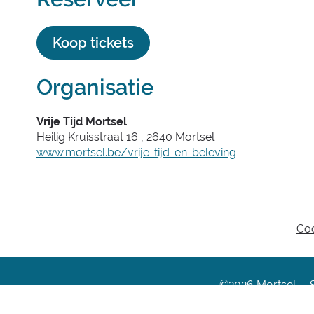
Koop tickets
Organisatie
Vrije Tijd Mortsel
Heilig Kruisstraat 16
,
2640
Mortsel
Website
www.mortsel.be/vrije-tijd-en-beleving
Co
©2026
Mortsel