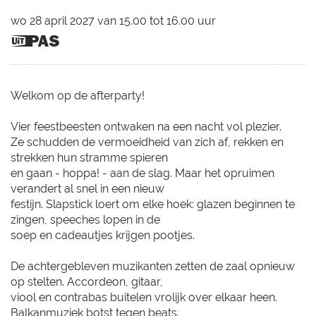
wo
28 april 2027
van
15.00
tot
16.00
uur
Dit is
een
UiTPAS
activiteit.
Welkom op de afterparty!
Vier feestbeesten ontwaken na een nacht vol plezier.
Ze schudden de vermoeidheid van zich af, rekken en
strekken hun stramme spieren
en gaan - hoppa! - aan de slag. Maar het opruimen
verandert al snel in een nieuw
festijn. Slapstick loert om elke hoek: glazen beginnen te
zingen, speeches lopen in de
soep en cadeautjes krijgen pootjes.
De achtergebleven muzikanten zetten de zaal opnieuw
op stelten. Accordeon, gitaar,
viool en contrabas buitelen vrolijk over elkaar heen.
Balkanmuziek botst tegen beats.