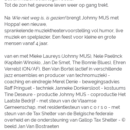
Tot de zon het gewone leven weer op gang trekt.
Na
Wie niet weg is, is gezien!
brengt Johnny MUS met
Hoppa! een nieuwe,
sprankelende muziektheatervoorstelling vol humor, live
muziek en spelplezier. Een feest voor kleine en grote
mensen vanaf 4 jaar.
van en met Mieke Laureys (Johnny MUS), Nele Paelinck
(Kapitein Winokio, Jan De Smet, The Bonnie Blues), Ehren
Verrelst (ON/AF), Ben Van Bortel (actief in verschillende
jazz ensembles en producer van technomuziek) -
coaching en eindregie Merel Denie - bewegingsadvies
Raff Pringuet - techniek Janneke Donkersloot - kostuums
Tine Deseure - productie Johnny MUS - coproductie Het
Laatste Bedrijf - met steun van de Vlaamse
Gemeenschap, met residentiesteun van c o r s o - met
steun van de Tax Shelter van de Belgische federale
overheid en de ondersteuning van Gallop Tax Shelter - ©
beeld Jan Van Bostraeten