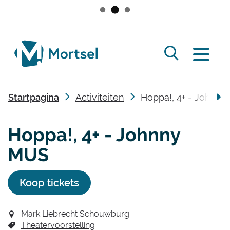
Naar
inhoud
lokaal
Zoek
bestuur
Menu
tonen
Mortsel
/
Startpagina
Activiteiten
Hoppa!, 4+ - Johnn
verbergen
scro
Hoppa!, 4+ - Johnny
naa
MUS
link
Koop tickets
Mark Liebrecht Schouwburg
Theatervoorstelling