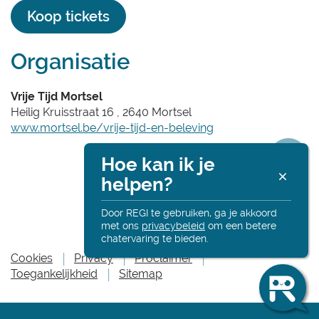
Koop tickets
Organisatie
Vrije Tijd Mortsel
Heilig Kruisstraat 16
,
2640
Mortsel
Website
www.mortsel.be/vrije-tijd-en-beleving
Copyright Holder
Hoe kan ik je
R
helpen?
Deel
Alt
onl
Door REGI te gebruiken, ga je akkoord
met ons
privacybeleid
om een betere
deze
chatervaring te bieden.
Ha
Cookies
Privacy
Proclaimer
Ik
Toegankelijkheid
Sitemap
pagin
be
Re
en
ik