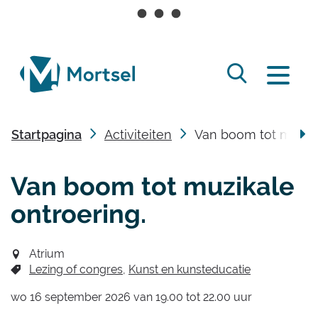
Naar
inhoud
lokaal
Zoek
bestuur
Menu
tonen
Mortsel
/
Startpagina
Activiteiten
Van boom tot muzika
verbergen
scro
Van boom tot muzikale
naa
ontroering.
link
Atrium
Lezing of congres
Kunst en kunsteducatie
wo
16 september 2026
van
19.00
tot
22.00
uur